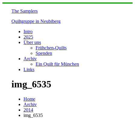
Skip
to
The Samplers
content
Quiltgruppe in Neubiberg
Intro
2025
Über uns
Frühchen-Quilts
Spenden
Archiv
Ein Quilt für München
Links
img_6535
Home
Archiv
2014
img_6535