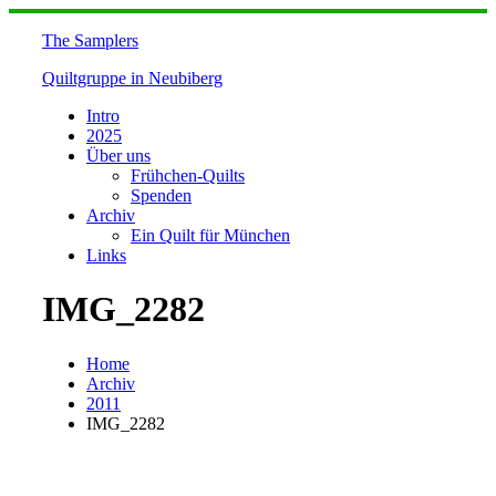
Skip
to
The Samplers
content
Quiltgruppe in Neubiberg
Intro
2025
Über uns
Frühchen-Quilts
Spenden
Archiv
Ein Quilt für München
Links
IMG_2282
Home
Archiv
2011
IMG_2282