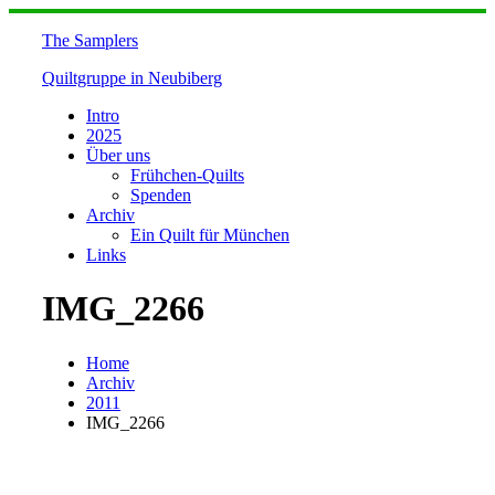
Skip
to
The Samplers
content
Quiltgruppe in Neubiberg
Intro
2025
Über uns
Frühchen-Quilts
Spenden
Archiv
Ein Quilt für München
Links
IMG_2266
Home
Archiv
2011
IMG_2266