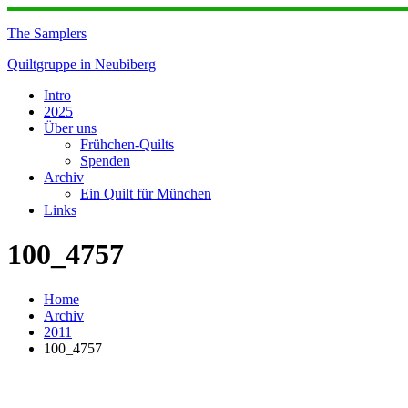
Skip
to
The Samplers
content
Quiltgruppe in Neubiberg
Intro
2025
Über uns
Frühchen-Quilts
Spenden
Archiv
Ein Quilt für München
Links
100_4757
Home
Archiv
2011
100_4757