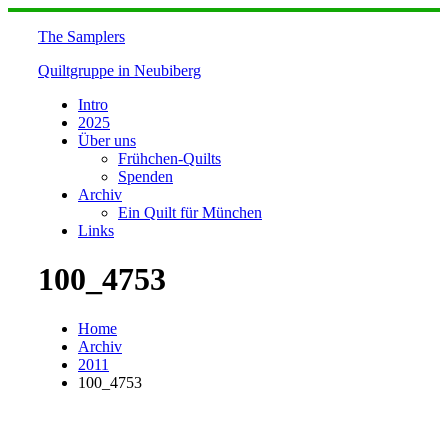
Skip
to
The Samplers
content
Quiltgruppe in Neubiberg
Intro
2025
Über uns
Frühchen-Quilts
Spenden
Archiv
Ein Quilt für München
Links
100_4753
Home
Archiv
2011
100_4753