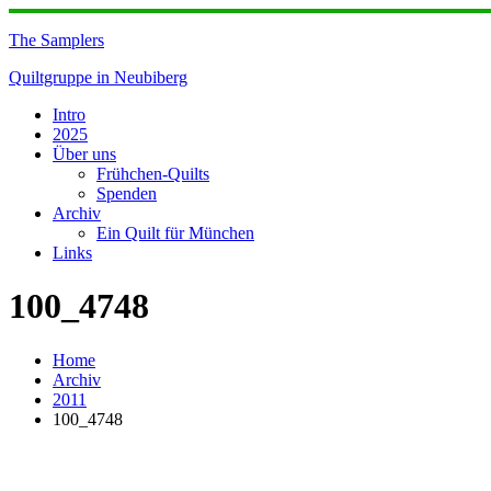
Skip
to
The Samplers
content
Quiltgruppe in Neubiberg
Intro
2025
Über uns
Frühchen-Quilts
Spenden
Archiv
Ein Quilt für München
Links
100_4748
Home
Archiv
2011
100_4748