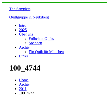
Skip
to
The Samplers
content
Quiltgruppe in Neubiberg
Intro
2025
Über uns
Frühchen-Quilts
Spenden
Archiv
Ein Quilt für München
Links
100_4744
Home
Archiv
2011
100_4744