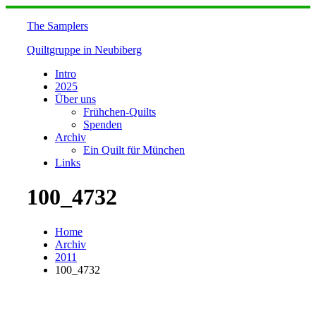
Skip
to
The Samplers
content
Quiltgruppe in Neubiberg
Intro
2025
Über uns
Frühchen-Quilts
Spenden
Archiv
Ein Quilt für München
Links
100_4732
Home
Archiv
2011
100_4732