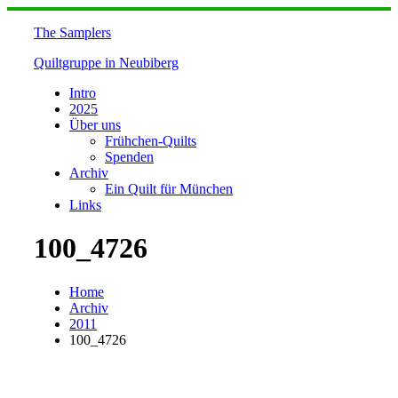
Skip
to
The Samplers
content
Quiltgruppe in Neubiberg
Intro
2025
Über uns
Frühchen-Quilts
Spenden
Archiv
Ein Quilt für München
Links
100_4726
Home
Archiv
2011
100_4726