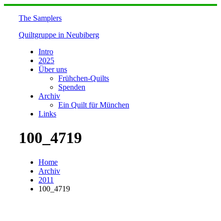
Skip
to
The Samplers
content
Quiltgruppe in Neubiberg
Intro
2025
Über uns
Frühchen-Quilts
Spenden
Archiv
Ein Quilt für München
Links
100_4719
Home
Archiv
2011
100_4719