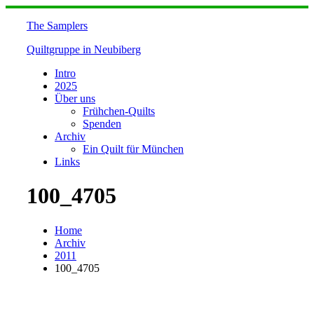
Skip
to
The Samplers
content
Quiltgruppe in Neubiberg
Intro
2025
Über uns
Frühchen-Quilts
Spenden
Archiv
Ein Quilt für München
Links
100_4705
Home
Archiv
2011
100_4705