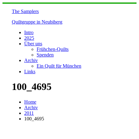
Skip
to
The Samplers
content
Quiltgruppe in Neubiberg
Intro
2025
Über uns
Frühchen-Quilts
Spenden
Archiv
Ein Quilt für München
Links
100_4695
Home
Archiv
2011
100_4695