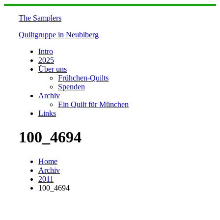
Skip
to
The Samplers
content
Quiltgruppe in Neubiberg
Intro
2025
Über uns
Frühchen-Quilts
Spenden
Archiv
Ein Quilt für München
Links
100_4694
Home
Archiv
2011
100_4694