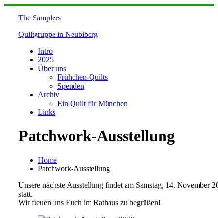
Skip
to
The Samplers
content
Quiltgruppe in Neubiberg
Intro
2025
Über uns
Frühchen-Quilts
Spenden
Archiv
Ein Quilt für München
Links
Patchwork-Ausstellung
Home
Patchwork-Ausstellung
Unsere nächste Ausstellung findet am Samstag, 14. November 2
statt.
Wir freuen uns Euch im Rathaus zu begrüßen!