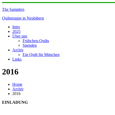
Skip
to
The Samplers
content
Quiltgruppe in Neubiberg
Intro
2025
Über uns
Frühchen-Quilts
Spenden
Archiv
Ein Quilt für München
Links
2016
Home
Archiv
2016
EINLADUNG