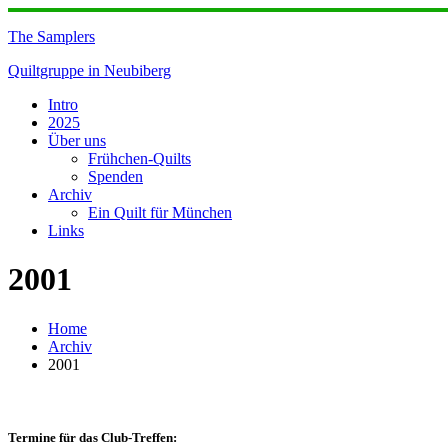
Skip
to
The Samplers
content
Quiltgruppe in Neubiberg
Intro
2025
Über uns
Frühchen-Quilts
Spenden
Archiv
Ein Quilt für München
Links
2001
Home
Archiv
2001
Termine für das Club-Treffen: