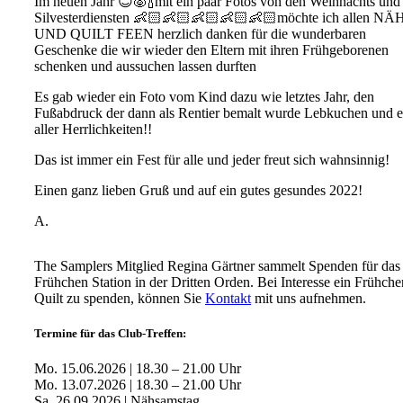
Im neuen Jahr 😊🐷🍾mit ein paar Fotos von den Weihnachts und
Silvesterdiensten 👶🏻👶🏻👶🏻👶🏻👶🏻möchte ich allen NÄ
UND QUILT FEEN herzlich danken für die wunderbaren
Geschenke die wir wieder den Eltern mit ihren Frühgeborenen
schenken und aussuchen lassen durften
Es gab wieder ein Foto vom Kind dazu wie letztes Jahr, den
Fußabdruck der dann als Rentier bemalt wurde Lebkuchen und e
aller Herrlichkeiten!!
Das ist immer ein Fest für alle und jeder freut sich wahnsinnig!
Einen ganz lieben Gruß und auf ein gutes gesundes 2022!
A.
The Samplers Mitglied Regina Gärtner sammelt Spenden für das
Frühchen Station in der Dritten Orden. Bei Interesse ein Frühche
Quilt zu spenden, können Sie
Kontakt
mit uns aufnehmen.
Termine für das Club-Treffen:
Mo. 15.06.2026 | 18.30 – 21.00 Uhr
Mo. 13.07.2026 | 18.30 – 21.00 Uhr
Sa. 26.09.2026 | Nähsamstag