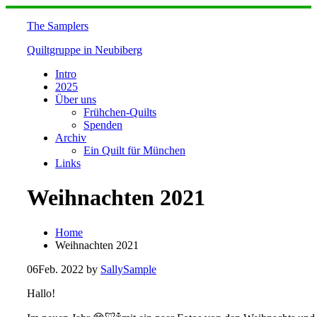
Skip
to
The Samplers
content
Quiltgruppe in Neubiberg
Intro
2025
Über uns
Frühchen-Quilts
Spenden
Archiv
Ein Quilt für München
Links
Weihnachten 2021
Home
Weihnachten 2021
06
Feb. 2022
by
SallySample
Hallo!