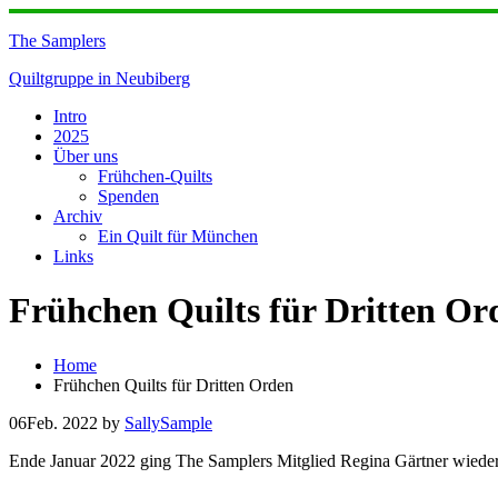
Skip
to
The Samplers
content
Quiltgruppe in Neubiberg
Intro
2025
Über uns
Frühchen-Quilts
Spenden
Archiv
Ein Quilt für München
Links
Frühchen Quilts für Dritten Or
Home
Frühchen Quilts für Dritten Orden
06
Feb. 2022
by
SallySample
Ende Januar 2022 ging The Samplers Mitglied Regina Gärtner wieder 